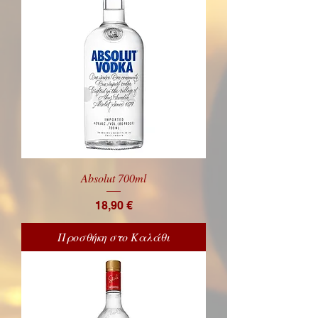
Absolut 700ml
Price
18,90 €
Προσθήκη στο Καλάθι