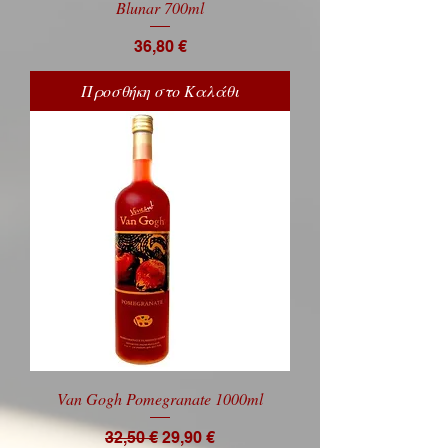
Blunar 700ml
Price
36,80 €
Προσθήκη στο Καλάθι
Van Gogh Pomegranate 1000ml
Regular Price
Sale Price
32,50 €
29,90 €