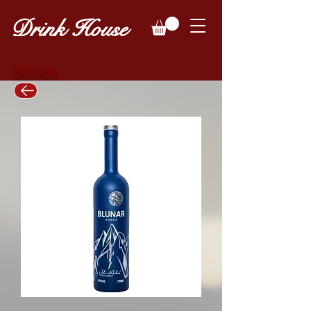
Drink House
Βότκα