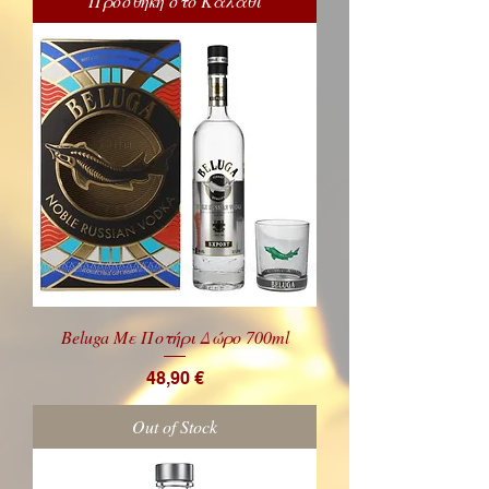
Προσθήκη στο Καλάθι
Beluga Με Ποτήρι Δώρο 700ml
Price
48,90 €
Out of Stock