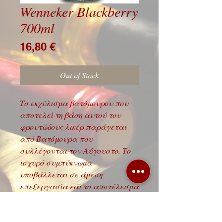
Wenneker Blackberry
700ml
Price
16,80 €
Out of Stock
Το εκχύλισμα βατόμουρου που
αποτελεί τη βάση αυτού του
φρουτώδους λικέρ παράγεται
από Βατόμουρα που
συλλέγονται τον Αύγουστο. Το
ισχυρό συμπύκνωμα
υποβάλλεται σε άμεση
επεξεργασία και το αποτέλεσμα
είναι το Wenneker Blackberry.