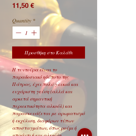
Price
11,50 €
Quantity
*
Προσθήκη στο Καλάθι
Η τεντούρα είναι το
παραδοσιακό ηδύποτο της
Πάτρας, έχει πολύ γλυκιά και
ευχάριστη γεύση (αλλά και
αρκετά σημαντική
περιεκτικότητα αλκοόλ) και
παρασκευάζεται με αρωματισμό
ή εκχύλιση, διαφόρων τύπων
αποσταγμάτων, όπως ρούμι ή
μπράντι ή και αλκοόλη