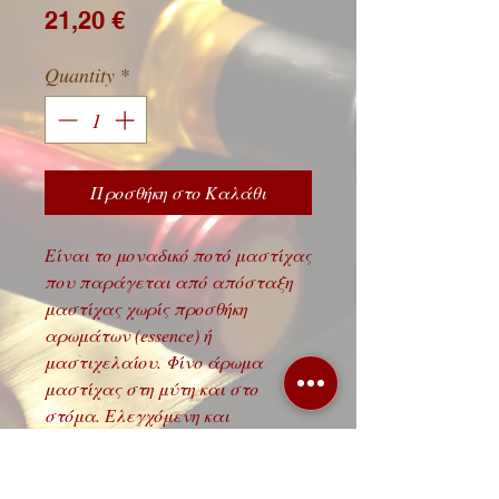
Price
21,20 €
Quantity
*
Προσθήκη στο Καλάθι
Eίναι το μοναδικό ποτό μαστίχας
που παράγεται από απόσταξη
μαστίχας χωρίς προσθήκη
αρωμάτων (essence) ή
μαστιχελαίου. Φίνο άρωμα
μαστίχας στη μύτη και στο
στόμα. Ελεγχόμενη και
ευχάριστη γλύκα.