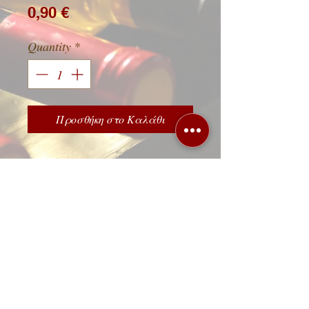
Price
0,90 €
Quantity
*
Προσθήκη στο Καλάθι
Λεωφόρος 62 Μαρτύρων 88, 71303
Ηράκλειο Κρήτης,
τηλ.
2810 251222
/
2810314114
ΩΡΑΡΙΟ ΚΑΤΑΣΤΗΜΑΤΟΣ
Δευτέρα έως Σάββατο 9:00-22:00
Κυριακή και όλες τις αργίες 18:00-22:00
© 2023 by Drink House. Proudly created by
Log-in
+30 6947833448