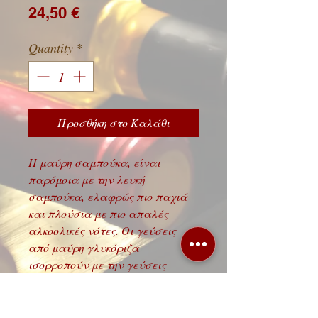
Price
24,50 €
Quantity
*
Προσθήκη στο Καλάθι
Η μαύρη σαμπούκα, είναι
παρόμοια με την λευκή
σαμπούκα, ελαφρώς πιο παχιά
και πλούσια με πιο απαλές
αλκοολικές νότες. Οι γεύσεις
από μαύρη γλυκόριζα
ισορροπούν με την γεύσεις
πορτοκαλιού.