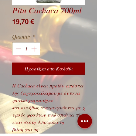
Pitu Cachaca 700ml
Price
19,70 €
Quantity
*
Προσθήκη στο Καλάθι
Η Cachaca είναι προϊόν απόστα
ξης ζαχαροκάλαμου με έντονα
φυτικό χαρακτήρα
και συνήθως αναμειγνύεται με χ
υμούς φρούτων ενώ σπάνια πίν
εται σκέτη. Αποτελεί τη
βάση για τη