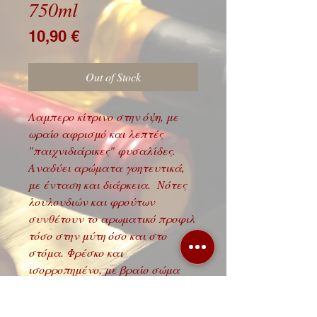
750ml
Price
10,90 €
Out of Stock
Λαμπερο κίτρινο στην όψη, με
ωραίο αφρισμό και λεπτές
"παιχνιδιάρικες" φυσαλίδες.
Αναδύει αρώματα γοητευτικά,
με ένταση και διάρκεια. Νότες
λουλουδιών και φρούτων
συνθέτουν το αρωματικό προφιλ
τόσο στην μύτη όσο και στο
στόμα. Φρέσκο και
ισορροπημένο, με βραίο σώμα
και μακριά επίγευση.