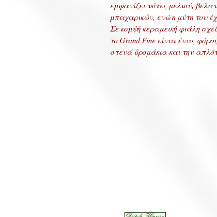
εμφανίζει νότες μελιού, βελα
μπαχαρικών, ενώ η μύτη του έχ
Σε κομψή κεραμεική φιάλη σχε
το Grand Fine είναι ένας φόρος
στενά δρομάκια και την απλότη