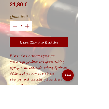
Price
21,80 €
Quantity
*
Προσθήκη στο Καλάθι
Είναι ένα απόσταγμα με
χρυσαφί χρώμα και φρουτώδες
άρωμα, με απαλές νότες δρύινου
ξύλου. Η γεύση του είναι
εξαιρετικά απαλή, γλυκιά, με
νότες βανίλιας.
Λεωφόρος 62 Μαρτύρων 88, 71303
Ηράκλειο Κρήτης,