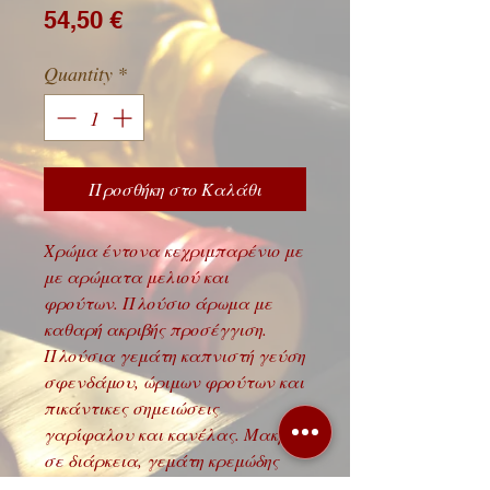
Price
54,50 €
Quantity
*
Προσθήκη στο Καλάθι
Χρώμα έντονα κεχριμπαρένιο με
με αρώματα μελιού και
φρούτων. Πλούσιο άρωμα με
καθαρή ακριβής προσέγγιση.
Πλούσια γεμάτη καπνιστή γεύση
σφενδάμου, ώριμων φρούτων και
πικάντικες σημειώσεις
γαρίφαλου και κανέλας. Μακριά
σε διάρκεια, γεμάτη κρεμώδης
επίγευση φρούτων και καπνιστή