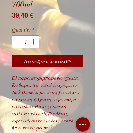
700ml
Price
39,40 €
Quantity
*
Προσθήκη στο Καλάθι
Ελαφρά κεχριμπαρένιο χρώμα.
Καθαρά, πιο απαλά αρώματα
Jack Daniel's, με νότες βανίλιας,
καστανής ζάχαρης, σφενδάμου
και μήλου. Ήπια γευστική
παλέτα γλυκιάς βανίλιας,
σφενδάμου και μήλου. Ζεστό,
ήπιο τελείωμα που