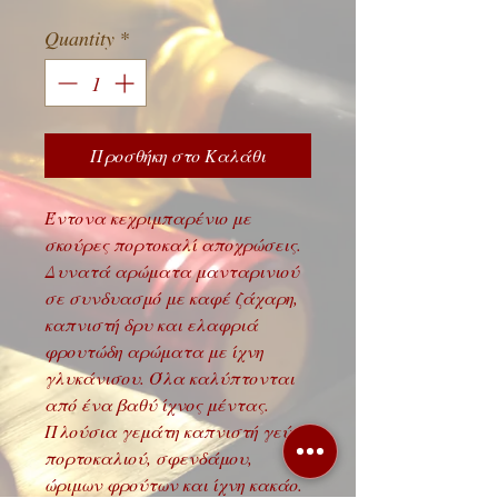
Quantity
*
Προσθήκη στο Καλάθι
Έντονα κεχριμπαρένιο με
σκούρες πορτοκαλί αποχρώσεις.
Δυνατά αρώματα μανταρινιού
σε συνδυασμό με καφέ ζάχαρη,
καπνιστή δρυ και ελαφριά
φρουτώδη αρώματα με ίχνη
γλυκάνισου. Όλα καλύπτονται
από ένα βαθύ ίχνος μέντας.
Πλούσια γεμάτη καπνιστή γεύση
πορτοκαλιού, σφενδάμου,
ώριμων φρούτων και ίχνη κακάο.