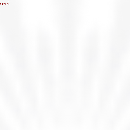
πνού.