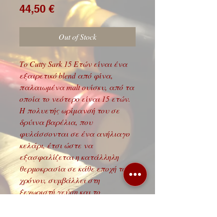
Price
44,50 €
Out of Stock
Το Cutty Sark 15 Eτών είναι ένα
εξαιρετικό blend από φίνα,
παλαιωμένα malt ουίσκυ, από τα
οποία το νεότερο είναι 15 ετών.
Η πολυετής ωρίμανσή του σε
δρύινα βαρέλια, που
φυλάσσονται σε ένα ανήλιαγο
κελάρι, έτσι ώστε να
εξασφαλίζεται η κατάλληλη
θερμοκρασία σε κάθε εποχή του
χρόνου, συμβάλλει στη
ξεχωριστή γεύση και το
χαρακτηριστικό του άρωμα.