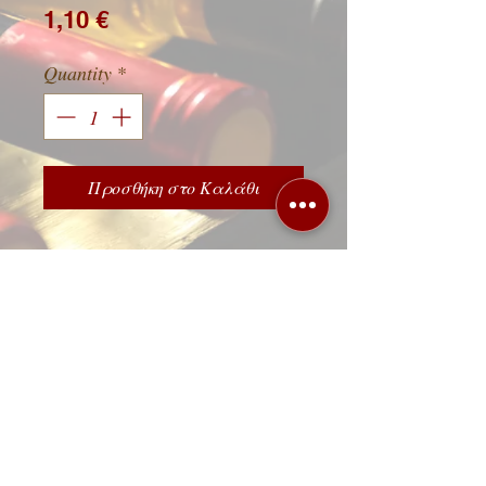
Price
1,10 €
Quantity
*
Προσθήκη στο Καλάθι
Λεωφόρος 62 Μαρτύρων 88, 71303
Ηράκλειο Κρήτης,
τηλ.
2810 251222
/
2810314114
ΩΡΑΡΙΟ ΚΑΤΑΣΤΗΜΑΤΟΣ
Δευτέρα έως Σάββατο 9:00-22:00
Κυριακή και όλες τις αργίες 18:00-22:00
© 2023 by Drink House. Proudly created by
Log-in
+30 6947833448