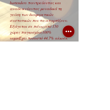
bartenders παντρεύοντας και
αναδεικνύοντας μοναδικά τη
γεύση των διαφορετικών
συστατικών που τα απαρτίζουν.
Εξάγεται σε πάνω από 150
χώρες παγκοσμίως100%
veganΈχει ποσοστό 44.7% αλκοόλ
αλλά επειδή προστίθεται σε
ελάχιστες σταγόνες παραμένει
non-alcoholic.Μόνο 5 άνθρωποι
γνωρίζουν τη μυστική συνταγή
του.
Λεωφόρος 62 Μαρτύρων 88, 71303
Ηράκλειο Κρήτης,
τηλ.
2810 251222
/
2810314114
ΩΡΑΡΙΟ ΚΑΤΑΣΤΗΜΑΤΟΣ