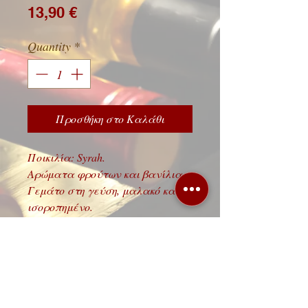
Price
13,90 €
Quantity
*
Προσθήκη στο Καλάθι
Ποικιλία: Syrah.
Αρώματα φρούτων και βανίλιας.
Γεμάτο στη γεύση, μαλακό και
ισοροπημένο.
Λεωφόρος 62 Μαρτύρων 88, 71303
Ηράκλειο Κρήτης,
τηλ.
2810 251222
/
2810314114