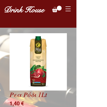
Drink House
Ρεα Ρόδι 1Lt
Price
1,40 €