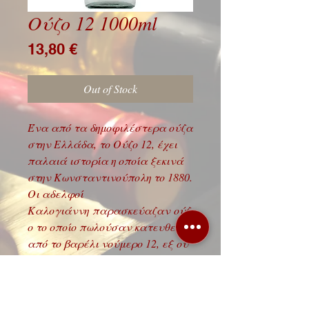
Ούζο 12 1000ml
Price
13,80 €
Out of Stock
Ένα από τα δημοφιλέστερα ούζα
στην Ελλάδα, το Ούζο 12, έχει
παλαιά ιστορία η οποία ξεκινά
στην Κωνσταντινούπολη το 1880.
Οι αδελφοί
Καλογιάννη παρασκεύαζαν ούζ
ο το οποίο πωλούσαν κατευθείαν
από το βαρέλι νούμερο 12, εξ ού
και το όνομα.