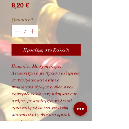
Price
8,20 €
Quantity
*
Προσθήκη στο Καλάθι
Ποικιλία: Μοσχοφίλερο.
Λευκοκίτρινο με πρασινοκίτρινες
ανταύγειες και έντονο
ποικιλιακό άρωμα ανθέων και
εσπεριδοειδών στη μύτη και στο
στόμα, με κυρίαρχα το λευκό
τριαντάφυλλο και τα άνθη
πορτοκαλιάς. Φρέσκο κρασί,
γεμάτο και ισορροπημένο με
επίγευση που διαρκεί.