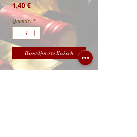
Price
1,40 €
Quantity
*
Προσθήκη στο Καλάθι
Λεωφόρος 62 Μαρτύρων 88, 71303
Ηράκλειο Κρήτης,
τηλ.
2810 251222
/
2810314114
ΩΡΑΡΙΟ ΚΑΤΑΣΤΗΜΑΤΟΣ
Δευτέρα έως Σάββατο 9:00-22:00
Κυριακή και όλες τις αργίες 18:00-22:00
© 2023 by Drink House. Proudly created by
Log-in
+30 6947833448