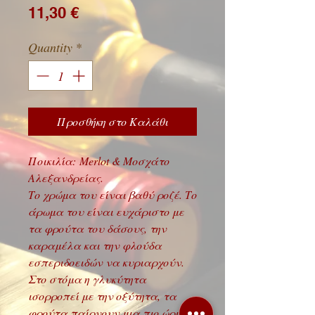
Price
11,30 €
Quantity
*
Προσθήκη στο Καλάθι
Ποικιλία: Merlot & Μοσχάτο
Αλεξανδρείας.
Το χρώμα του είναι βαθύ ροζέ. Το
άρωμα του είναι ευχάριστο με
τα φρούτα του δάσους, την
καραμέλα και την φλούδα
εσπεριδοειδών να κυριαρχούν.
Στο στόμα η γλυκύτητα
ισορροπεί με την οξύτητα, τα
φρούτα παίρνουν μια πιο ώριμη