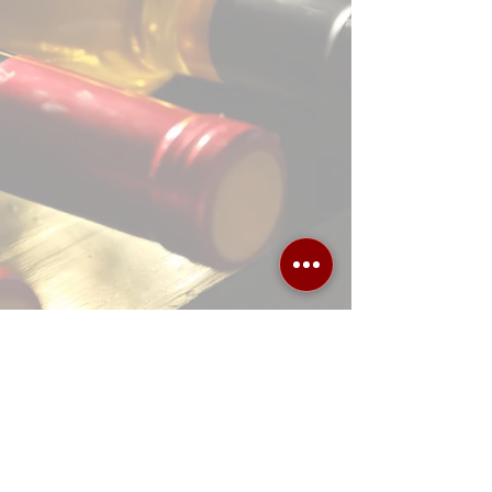
Λεωφόρος 62 Μαρτύρων 88, 71303
Ηράκλειο Κρήτης,
τηλ.
2810 251222
/
2810314114
ΩΡΑΡΙΟ ΚΑΤΑΣΤΗΜΑΤΟΣ
Δευτέρα έως Σάββατο 9:00-22:00